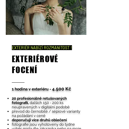
EXTERIÉR NABÍZÍ ROZMANITOST !
EXTERIÉROVÉ
FOCENÍ
.500 Kč
4
1 hodina v exteriéru -
20 profesionálně retušovaných
fotografií,
dalších 150 - 200 ks
neupravených v digitální podobě
převod do černobílé / sépiové varianty
na požádání v ceně
doporučuji více druhů oblečení
fotografie jsou vyhotoveny do týdne
výběr místa dle zákazníka nebo na moje