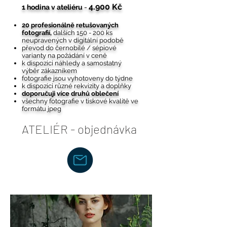
4
.900 Kč
1 hodina v ateliéru
-
20 profesionálně retušovaných
fotografií,
dalších 150 - 200 ks
neupravených v digitální podobě
převod do černobílé / sépiové
varianty na požádání v ceně
k dispozici náhledy a samostatný
výběr zákazníkem
fotografie jsou vyhotoveny do týdne
k dispozici různé rekvizity a doplňky
doporučuji více druhů oblečení
všechny fotografie v tiskové kvalitě ve
formátu jpeg
ATELIÉR - objednávka